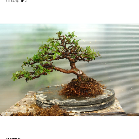
стюарция.