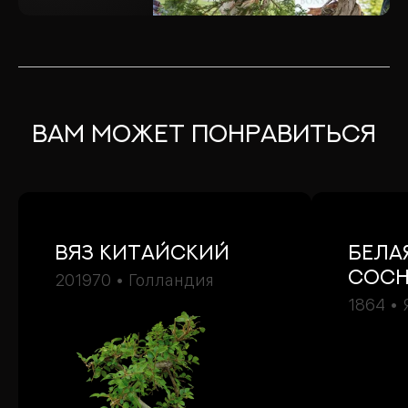
Вам может понравиться
Вяз китайский
бела
сос
201970 • Голландия
1864 •