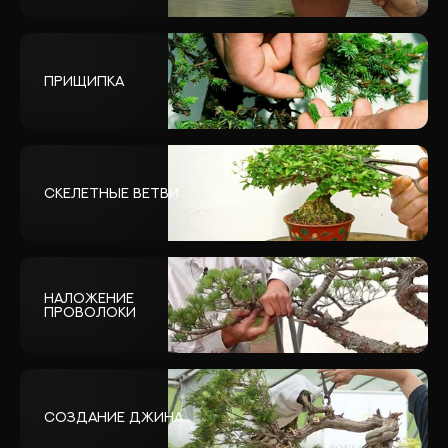
Прищипка
Скелетные ветви
Наложение
проволоки
Создание Джина