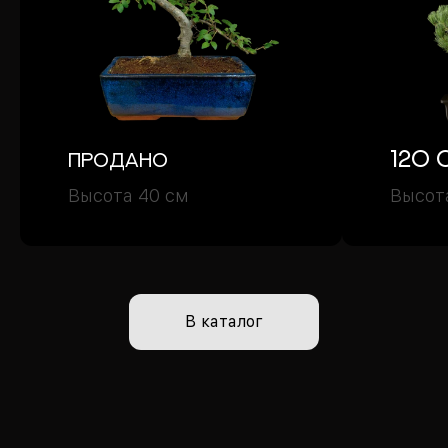
120 
Продано
Высота 40 см
Высот
В каталог