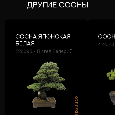
ДРУГИЕ Сосны
Сосна японская
Сос
белая
412343
726395 • Пител Валерий
КОЛЛЕКЦИОННЫЙ