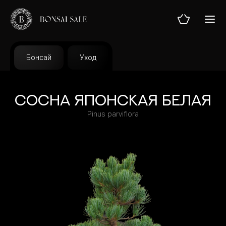
Бонсай
Уход
ГЛАВНАЯ
Сосна японская белая
Pinus parviflora
МАГАЗИН
УСЛУГИ
ТЕОРИЯ
БЛОГ
О НАС