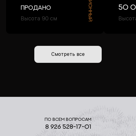
50 
Продано
Высота 90 см
Высот
Смотреть все
По всем вопросам
8 926 528-17-01