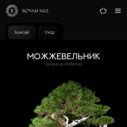
Бонсай
Уход
ГЛАВНАЯ
Можжевельник
Juniperus chinensis
МАГАЗИН
УСЛУГИ
ТЕОРИЯ
БЛОГ
О НАС