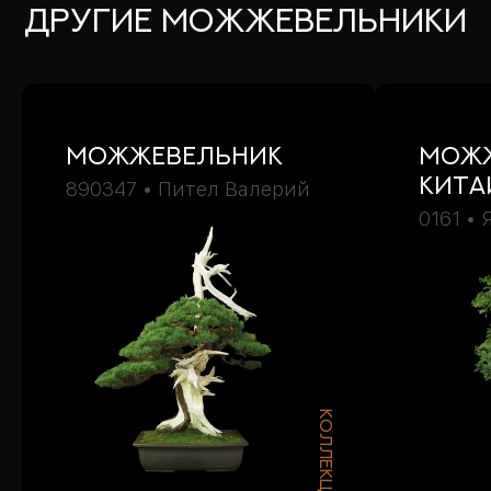
ДРУГИЕ Можжевельники
Можжевельник
можж
кита
890347 • Пител Валерий
0161 • 
КОЛЛЕКЦИОННЫЙ