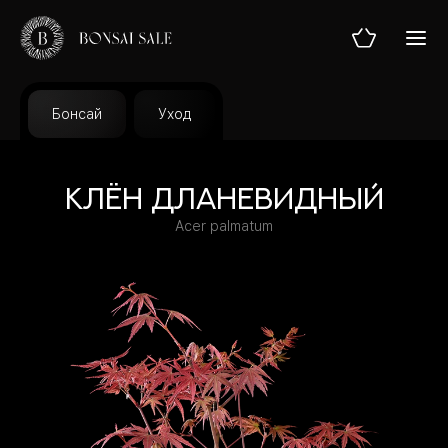
Бонсай
Уход
ГЛАВНАЯ
Клён дланевидный
Acer palmatum
МАГАЗИН
УСЛУГИ
ТЕОРИЯ
БЛОГ
О НАС