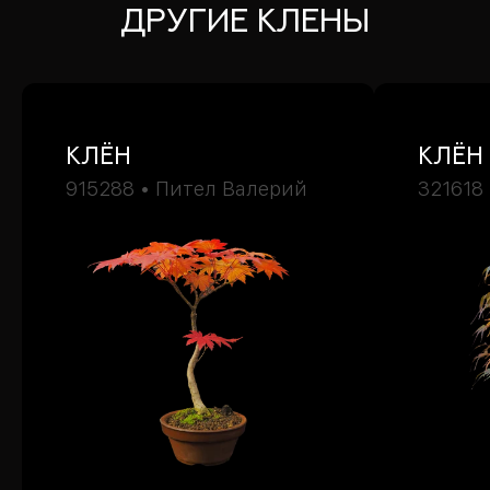
ДРУГИЕ Клены
Клён
Клён
915288 • Пител Валерий
321618