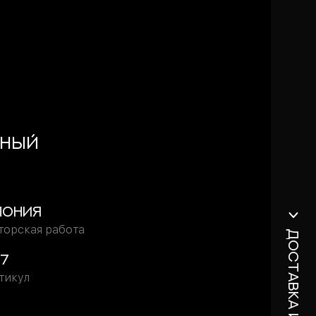
дный
пония
торская работа
Доставка и оплата
17
тикул