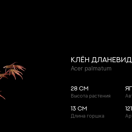
Клён дланеви
Acer palmatum
28 cм
Я
Высота растения
Ав
13 cм
12
Длина горшка
Ар