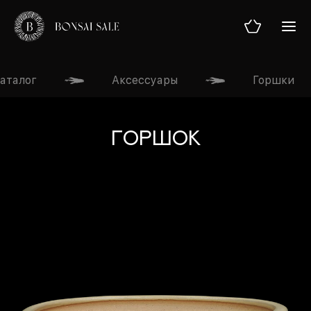
аталог
Аксессуары
Горшки
ГЛАВНАЯ
Горшок
МАГАЗИН
УСЛУГИ
ТЕОРИЯ
БЛОГ
О НАС